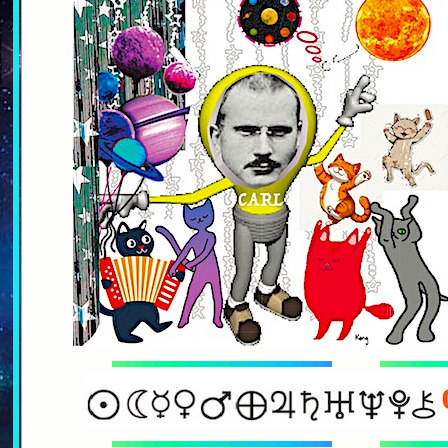
........
........